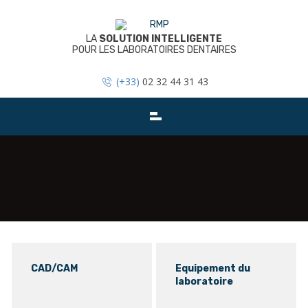
Skip
to
content
LA
SOLUTION INTELLIGENTE
POUR LES LABORATOIRES DENTAIRES
(+33)
02 32 44 31 43
Fraiseuses coritec serie 350i
Selective Laser Melting
Service après vente
Fraiseuses coritec
Electropolisseuse
Nouveauté
CAD/CAM
Equipement du
laboratoire