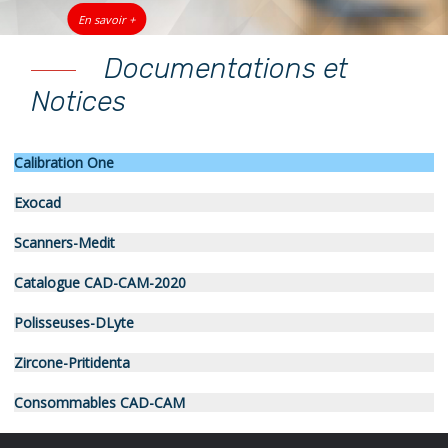
En savoir +
Documentations et
Notices
Calibration On
e
Exocad
Scanners-Medit
Catalo
gue CAD-CAM-2020
Polisseuses-DLyte
Zircone-Pritidenta
Consommables CAD-CAM