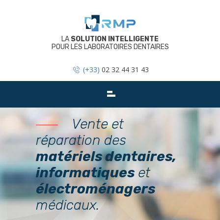
Skip
to
content
LA
SOLUTION INTELLIGENTE
POUR LES LABORATOIRES DENTAIRES
(+33)
02 32 44 31 43
Vente et
réparation des
matériels dentaires,
informatiques
et
électroménagers
médicaux.