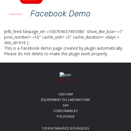
Facebook Demo
[efb_feed fanpage_id= »106704037405386″ show_like_box= »1″
post_number= »10″ cache_unit= »5″ cache_duration= »days »
skin_id=916 ]
This is a Facebook demo page created by plugin automatically.
Please do not delete to make the plugin work properly.
CAD/CAM
ÉQUIPEMENT DU LABORATOIRE
SAV
CONSOMABLES
POLISSAGE
129 RUE MAURICE BOURGEOIS