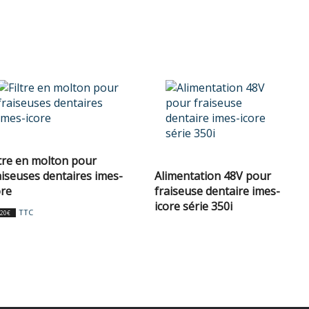
ltre en molton pour
aiseuses dentaires imes-
Alimentation 48V pour
ore
fraiseuse dentaire imes-
icore série 350i
TTC
,20
€