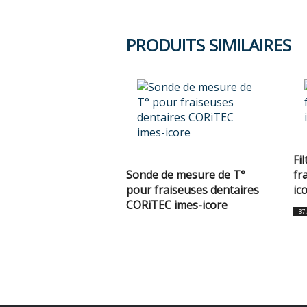
PRODUITS SIMILAIRES
Fi
Sonde de mesure de T°
fr
pour fraiseuses dentaires
ic
CORiTEC imes-icore
37