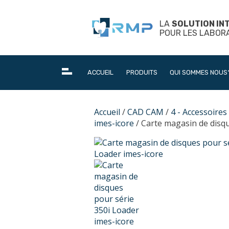
Skip
to
LA
SOLUTION IN
content
POUR LES LABOR
ACCUEIL
PRODUITS
QUI SOMMES NOUS
Accueil
/
CAD CAM
/
4 - Accessoire
imes-icore
/ Carte magasin de disqu