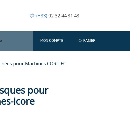
(+33)
02 32 44 31 43
MON COMPTE
PANIER
achées pour Machines CORiTEC
isques pour
mes-icore