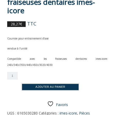
fraiseuses dentaires imes-
icore
TTC
28,27
€
Courroie pour entrainement d’axe
vendue à l’unité
Compatible avec les fraiseuses dentaires imes-icore:
240i/340i/350i/440i/450i/3020/4030
quantité
de
Courroie
AJOUTER AU PANIER
AT5-
280
pour
fraiseuses
Favoris
dentaires
UGS :
6165030280
Catégories :
imes-icore
,
Pièces
imes-