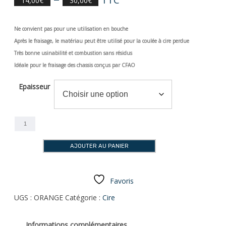
14,00
€
30,00
€
Ne convient pas pour une utilisation en bouche
Après le fraisage, le matériau peut être utilisé pour la coulée à cire perdue
Très bonne usinabilité et combustion sans résidus
Idéale pour le fraisage des chassis conçus par CFAO
Epaisseur
quantité
de
Disque
AJOUTER AU PANIER
Cire
Orange
98.5mm
Favoris
UGS :
ORANGE
Catégorie :
Cire
Informations complémentaires