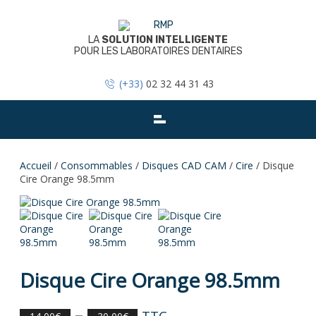
Skip
to
content
LA
SOLUTION INTELLIGENTE
POUR LES LABORATOIRES DENTAIRES
(+33)
02 32 44 31 43
Accueil
/
Consommables
/
Disques CAD CAM
/
Cire
/ Disque
Cire Orange 98.5mm
Disque Cire Orange 98.5mm
–
TTC