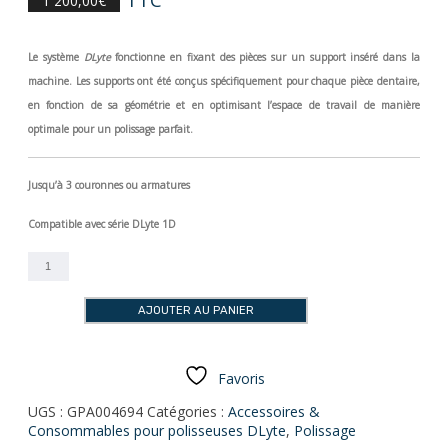
1 200,00
€
Le système
D
L
yte
fonctionne en fixant des pièces sur un support inséré dans la
machine. Les supports ont été conçus spécifiquement pour chaque pièce dentaire,
en fonction de sa géométrie et en optimisant l’espace de travail de manière
optimale pour un polissage parfait.
Jusqu’à 3 couronnes
ou armatures
Compatible avec série DLyte 1D
quantité
de
Porte
AJOUTER AU PANIER
pièce
-
DLyte
CROWN1
Favoris
UGS :
GPA004694
Catégories :
Accessoires &
Consommables pour polisseuses DLyte
,
Polissage