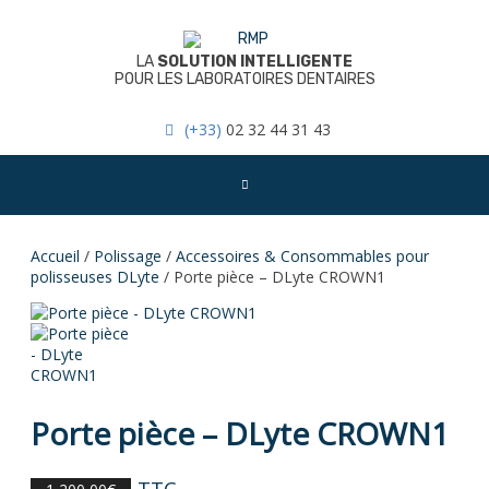
Skip
to
content
LA
SOLUTION INTELLIGENTE
POUR LES LABORATOIRES DENTAIRES
(+33)
02 32 44 31 43
Accueil
/
Polissage
/
Accessoires & Consommables pour
polisseuses DLyte
/ Porte pièce – DLyte CROWN1
Porte pièce – DLyte CROWN1
TTC