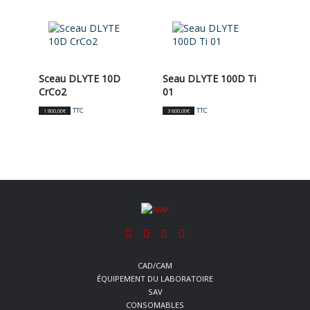
Sceau DLYTE 10D
Seau DLYTE 100D Ti
CrCo2
01
TTC
TTC
1 800,00
€
3 600,00
€
CAD/CAM
ÉQUIPEMENT DU LABORATOIRE
SAV
CONSOMABLES