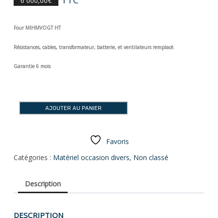
6 000,00
€
Four MIHMVOGT HT
Résistances, cables, transformateur, batterie, et ventilateurs remplacé.
Garantie 6 mois
quantité
de
Four
AJOUTER AU PANIER
MIHMVOGT
HT
Favoris
Catégories :
Matériel occasion divers
,
Non classé
Description
DESCRIPTION