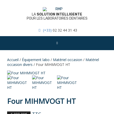
Skip
to
content
LA
SOLUTION INTELLIGENTE
POUR LES LABORATOIRES DENTAIRES
(+33)
02 32 44 31 43
Accueil
/
Équipement labo
/
Matériel occasion
/
Matériel
occasion divers
/ Four MIHMVOGT HT
Four MIHMVOGT HT
TTC