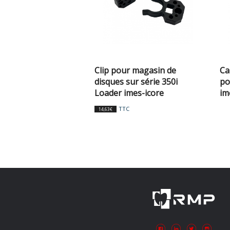
Clip pour magasin de
Ca
disques sur série 350i
po
Loader imes-icore
im
TTC
14,63
€