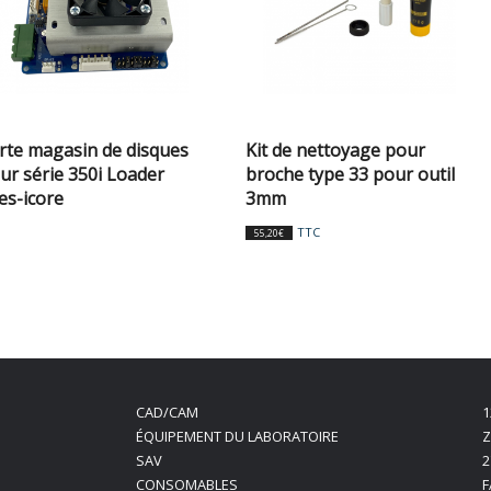
rte magasin de disques
Kit de nettoyage pour
ur série 350i Loader
broche type 33 pour outil
es-icore
3mm
TTC
55,20
€
CAD/CAM
1
ÉQUIPEMENT DU LABORATOIRE
Z
SAV
2
CONSOMABLES
F