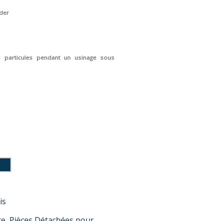
ader
es particules pendant un usinage sous
is
re
,
Pièces Détachées pour