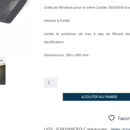
Grille de filtration pour la série Coritec 350i/350i lo
vendue à l’unité
Limite la pollution du bac à eau en filtrant l
lubrification
Dimensions: 285 x 385 mm
quantité
de
Grille
AJOUTER AU PANIER
de
filtration
pour
Favor
fraiseuse
dentaire
UGS :
6391009703
Catégories :
imes-ico