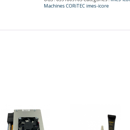
imes-
Machines CORiTEC imes-icore
icore
série
350i