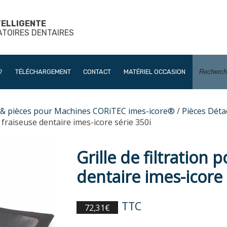
TELLIGENTE
ATOIRES DENTAIRES
?
TÉLÉCHARGEMENT
CONTACT
MATÉRIEL OCCASION
s & pièces pour Machines CORiTEC imes-icore®
/
Pièces Dét
r fraiseuse dentaire imes-icore série 350i
Grille de filtration 
dentaire imes-icore 
TTC
72,31
€