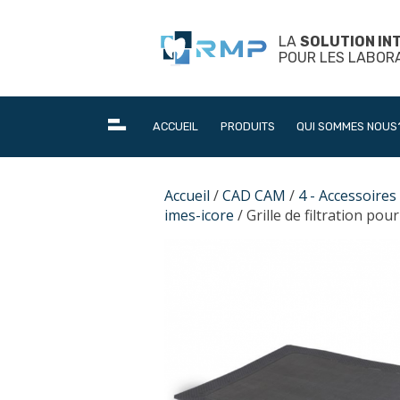
Skip
to
LA
SOLUTION IN
content
POUR LES LABOR
ACCUEIL
PRODUITS
QUI SOMMES NOUS
Accueil
/
CAD CAM
/
4 - Accessoire
imes-icore
/ Grille de filtration pou