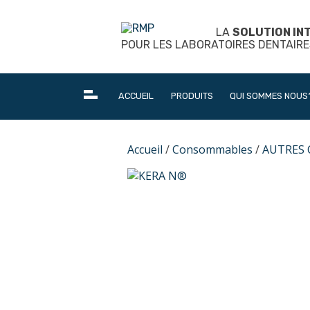
Skip
to
LA
SOLUTION IN
content
POUR LES LABORATOIRES DENTAIRE
ACCUEIL
PRODUITS
QUI SOMMES NOUS
Accueil
/
Consommables
/
AUTRES