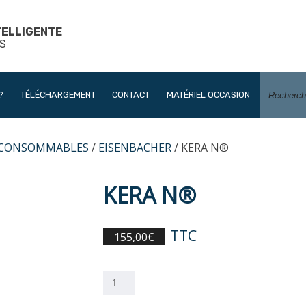
TELLIGENTE
S
?
TÉLÉCHARGEMENT
CONTACT
MATÉRIEL OCCASION
 CONSOMMABLES
/
EISENBACHER
/ KERA N®
KERA N®
TTC
155,00
€
quantité
de