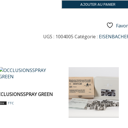
KERA
AJOUTER AU PANIER
N®
Favor
UGS :
1004005
Catégorie :
EISENBACHE
CLUSIONSSPRAY GREEN
TTC
,00
€