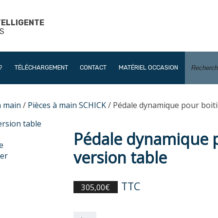
TELLIGENTE
S
?
TÉLÉCHARGEMENT
CONTACT
MATÉRIEL OCCASION
à main
/
Pièces à main SCHICK
/ Pédale dynamique pour boiti
Pédale dynamique p
version table
TTC
305,00
€
quantité