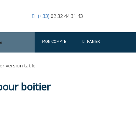
(+33)
02 32 44 31 43
MON COMPTE
PANIER
er version table
our boitier