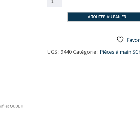
de
Pédale
AJOUTER AU PANIER
dynamique
pour
boitier
Favor
version
table
UGS :
9440
Catégorie :
Pièces à main S
fi et QUBE II