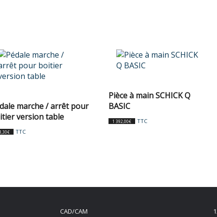
Pièce à main SCHICK Q
dale marche / arrêt pour
BASIC
itier version table
TTC
1 392,00
€
TTC
3,30
€
CAD/CAM
1