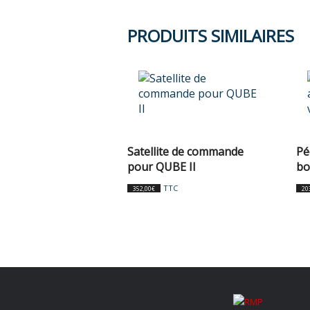
PRODUITS SIMILAIRES
Satellite de commande
Pé
pour QUBE II
bo
TTC
352,00
€
20