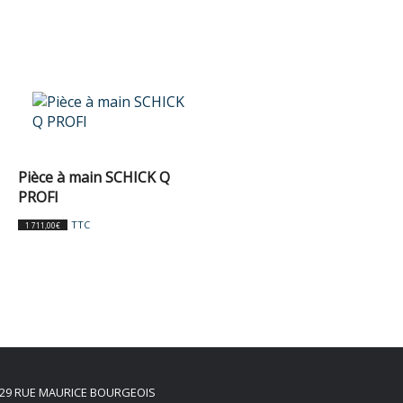
Pièce à main SCHICK Q
PROFI
TTC
1 711,00
€
29 RUE MAURICE BOURGEOIS