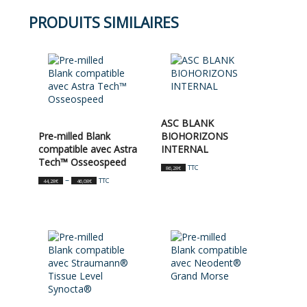
PRODUITS SIMILAIRES
ASC BLANK
Pre-milled Blank
BIOHORIZONS
compatible avec Astra
INTERNAL
Tech™ Osseospeed
TTC
86,28
€
–
TTC
44,28
€
46,08
€