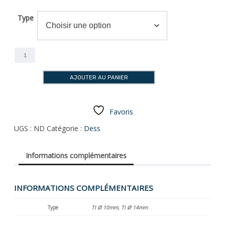
Type
quantité
de
Pre-
AJOUTER AU PANIER
milled
Blank
compatible
avec
Favoris
Biotech
UGS :
ND
Catégorie :
Dess
Kontact®
Informations complémentaires
INFORMATIONS COMPLÉMENTAIRES
Type
Ti Ø 10mm, Ti Ø 14mm