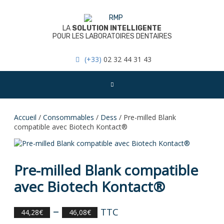
Skip
to
content
LA
SOLUTION INTELLIGENTE
POUR LES LABORATOIRES DENTAIRES
(+33)
02 32 44 31 43
Accueil
/
Consommables
/
Dess
/ Pre-milled Blank
compatible avec Biotech Kontact®
Pre-milled Blank compatible
avec Biotech Kontact®
–
TTC
44,28
€
46,08
€