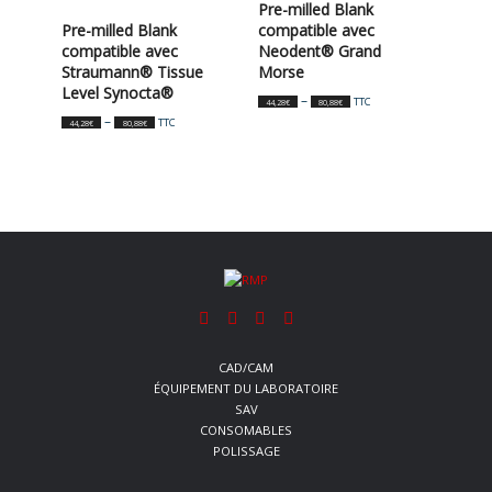
Pre-milled Blank
Pre-milled Blank
compatible avec
compatible avec
Neodent® Grand
Straumann® Tissue
Morse
Level Synocta®
–
TTC
44,28
€
80,88
€
–
TTC
44,28
€
80,88
€
CAD/CAM
ÉQUIPEMENT DU LABORATOIRE
SAV
CONSOMABLES
POLISSAGE