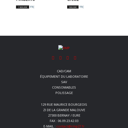
TTC
TTC
1 800,00
€
900,00
€
CAD/CAM
ÉQUIPEMENT DU LABORATOIRE
SAV
CONSOMABLES
POLISSAGE
129 RUE MAURICE BOURGEOIS
ZI DE LA GRANDE MALOUVE
27300 BERNAY / EURE
FAX : 06.09.23.42.03
E-MAIL :
contact@rmp27.fr