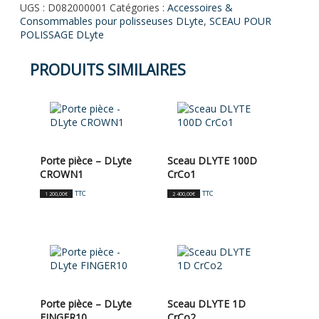
UGS :
D082000001
Catégories :
Accessoires &
Consommables pour polisseuses DLyte
,
SCEAU POUR
POLISSAGE DLyte
PRODUITS SIMILAIRES
Porte pièce – DLyte
Sceau DLYTE 100D
CROWN1
CrCo1
TTC
TTC
1 200,00
€
2 400,00
€
Porte pièce – DLyte
Sceau DLYTE 1D
FINGER10
CrCo2