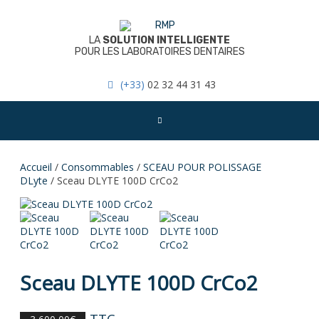
Skip
to
content
LA
SOLUTION INTELLIGENTE
POUR LES LABORATOIRES DENTAIRES
(+33)
02 32 44 31 43
Accueil
/
Consommables
/
SCEAU POUR POLISSAGE
DLyte
/ Sceau DLYTE 100D CrCo2
Sceau DLYTE 100D CrCo2
TTC