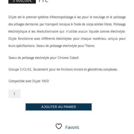
3 600,00
€
DLyte est le premier système d’électropolissage à sec pour le meulage et le polissage
des alliages dentaires par transport ionique à l’aide de corps solides libres. Polissage
électrolytique à sec révolutionnaire qui n’utilise aucun liquide comme électrolyte.
DLyte fonctionne avec différents électrolytes pour chaque matériau, conçus pour
leurs spécifications. Sceau de polissage electrolyte pour Titane.
Sceau de polissage electrolyte pour Chrome Cobalt
Groupe CrCo 02, Seulement pour les finitions miroirs et géométries complexes.
Compatible avec DLyte 100D
quantité
de
Sceau
AJOUTER AU PANIER
DLYTE
100D
CrCo2
Favoris