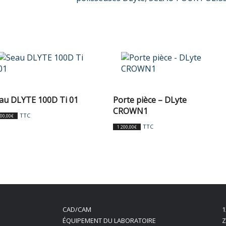
au DLYTE 100D Ti 01
Porte pièce – DLyte
CROWN1
TTC
600,00
€
TTC
1 200,00
€
CAD/CAM
1
ÉQUIPEMENT DU LABORATOIRE
Z