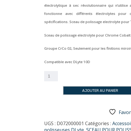
électrolytique à sec révolutionnaire qui n’utilis
fonctionne avec différents électrolytes pour
spécifications. Sceau de polissage electrolyte pour 
Sceau de polissage electrolyte pour Chrome Cobalt
Groupe CrCo 02, Seulement pour les finitions miroi
Compatible avec DLyte 10D
quantité
de
Sceau
AJOUTER AU PANIER
DLYTE
10D
CrCo2
Favor
UGS :
D072000001
Catégories :
Accesso
polisseuses DLyte
,
SCEAU POUR POLIS