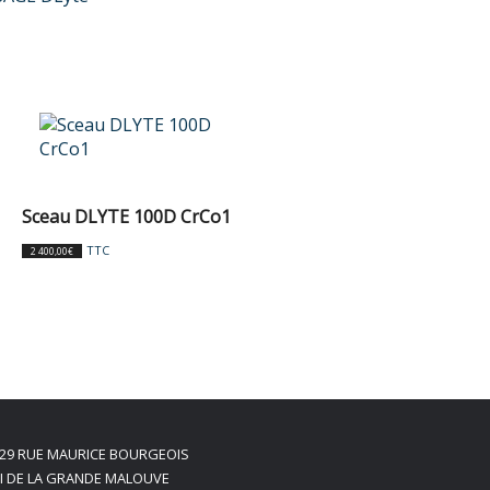
Sceau DLYTE 100D CrCo1
TTC
2 400,00
€
29 RUE MAURICE BOURGEOIS
I DE LA GRANDE MALOUVE