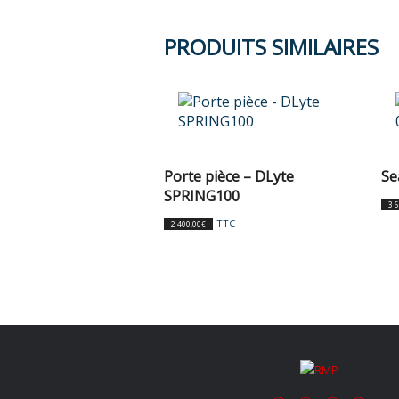
PRODUITS SIMILAIRES
Porte pièce – DLyte
Se
SPRING100
3 
TTC
2 400,00
€