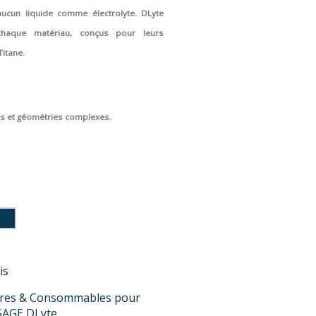
e aucun liquide comme électrolyte. DLyte
 chaque matériau, conçus pour leurs
Titane.
rs et géométries complexes.
is
ires & Consommables pour
SAGE DLyte