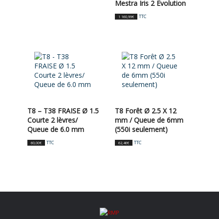
Mestra Iris 2 Evolution
TTC
1 160,99
€
T8 – T38 FRAISE Ø 1.5
T8 Forêt Ø 2.5 X 12
Courte 2 lèvres/
mm / Queue de 6mm
Queue de 6.0 mm
(550i seulement)
TTC
TTC
60,00
€
62,46
€