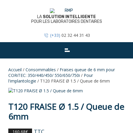
Skip
to
content
LA
SOLUTION INTELLIGENTE
POUR LES LABORATOIRES DENTAIRES
(+33)
02 32 44 31 43
Accueil
/
Consommables
/
Fraises queue de 6 mm pour
CORiTEC: 350/440/450/ 550/650/750i
/
Pour
l'implantologie
/ T120 FRAISE Ø 1.5 / Queue de 6mm
T120 FRAISE Ø 1.5 / Queue de
6mm
TTC
160,68
€