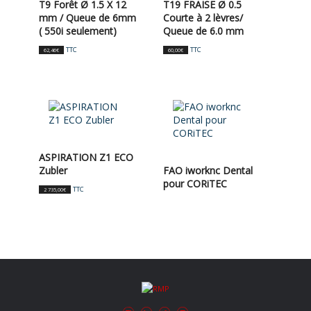
T9 Forêt Ø 1.5 X 12
T19 FRAISE Ø 0.5
mm / Queue de 6mm
Courte à 2 lèvres/
( 550i seulement)
Queue de 6.0 mm
TTC
TTC
62,46
€
60,00
€
ASPIRATION Z1 ECO
Zubler
FAO iworknc Dental
pour CORiTEC
TTC
2 735,00
€