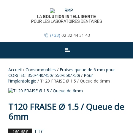
Skip
to
content
LA
SOLUTION INTELLIGENTE
POUR LES LABORATOIRES DENTAIRES
(+33)
02 32 44 31 43
Accueil
/
Consommables
/
Fraises queue de 6 mm pour
CORiTEC: 350/440/450/ 550/650/750i
/
Pour
l'implantologie
/ T120 FRAISE Ø 1.5 / Queue de 6mm
T120 FRAISE Ø 1.5 / Queue de
6mm
TTC
160,68
€