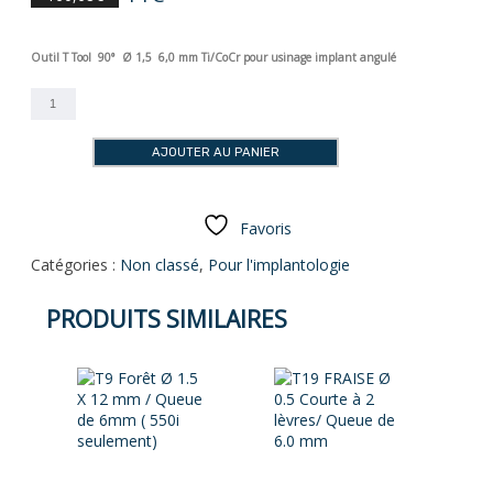
Outil T Tool 90° Ø 1,5 6,0 mm Ti/CoCr pour usinage implant angulé
quantité
de
T120
AJOUTER AU PANIER
FRAISE
Ø
1.5
/
Favoris
Queue
Catégories :
Non classé
,
Pour l'implantologie
de
6mm
PRODUITS SIMILAIRES