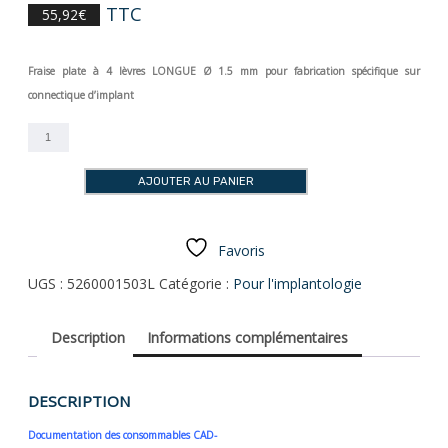
TTC
55,92
€
Fraise plate à 4 lèvres LONGUE Ø 1.5 mm pour fabrication spécifique sur
connectique d’implant
quantité
de
T16
AJOUTER AU PANIER
FRAISE
Ø
1.5
Longue
Favoris
/
UGS :
5260001503L
Catégorie :
Pour l'implantologie
Queue
de
3.0
Description
Informations complémentaires
mm
(T6L)
DESCRIPTION
Documentation des consommables CAD-