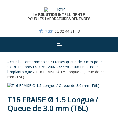
Skip
to
content
LA
SOLUTION INTELLIGENTE
POUR LES LABORATOIRES DENTAIRES
(+33)
02 32 44 31 43
Accueil
/
Consommables
/
Fraises queue de 3 mm pour
CORiTEC: one/140/150/240/ 245/250/340/440i
/
Pour
l'implantologie
/ T16 FRAISE Ø 1.5 Longue / Queue de 3.0
mm (T6L)
T16 FRAISE Ø 1.5 Longue /
Queue de 3.0 mm (T6L)