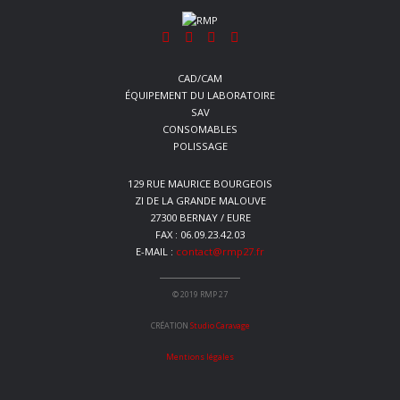
L’ARTICLE
CAD/CAM
ÉQUIPEMENT DU LABORATOIRE
SAV
CONSOMABLES
POLISSAGE
129 RUE MAURICE BOURGEOIS
ZI DE LA GRANDE MALOUVE
27300 BERNAY / EURE
FAX : 06.09.23.42.03
E-MAIL :
contact@rmp27.fr
© 2019 RMP 27
CRÉATION
Studio Caravage
Mentions légales