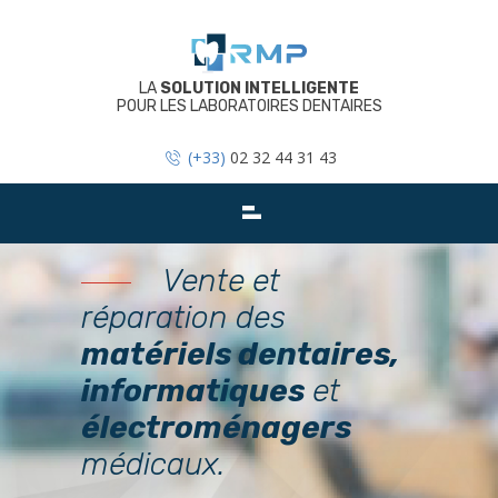
Skip
to
content
LA
SOLUTION INTELLIGENTE
POUR LES LABORATOIRES DENTAIRES
(+33)
02 32 44 31 43
Vente et
réparation des
matériels dentaires,
informatiques
et
électroménagers
médicaux.