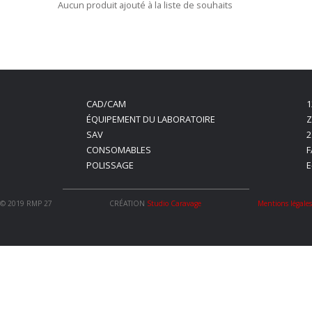
Aucun produit ajouté à la liste de souhaits
CAD/CAM
1
ÉQUIPEMENT DU LABORATOIRE
Z
SAV
2
CONSOMABLES
F
POLISSAGE
E
© 2019 RMP 27
CRÉATION
Studio Caravage
Mentions légale