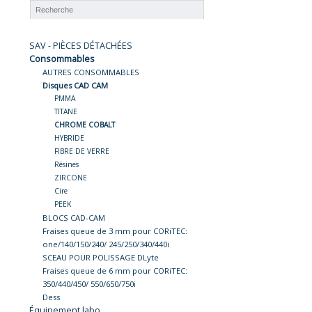
SAV - PIÈCES DÉTACHÉES
Consommables
AUTRES CONSOMMABLES
Disques CAD CAM
PMMA
TITANE
CHROME COBALT
HYBRIDE
FIBRE DE VERRE
Résines
ZIRCONE
Cire
PEEK
BLOCS CAD-CAM
Fraises queue de 3 mm pour CORiTEC:
one/140/150/240/ 245/250/340/440i
SCEAU POUR POLISSAGE DLyte
Fraises queue de 6 mm pour CORiTEC:
350/440/450/ 550/650/750i
Dess
Équipement labo