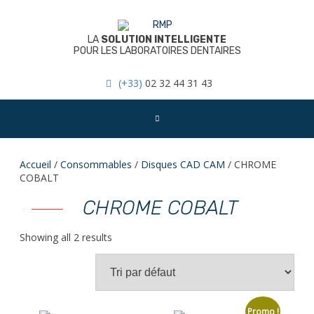
Skip
to
content
LA
SOLUTION INTELLIGENTE
POUR LES LABORATOIRES DENTAIRES
(+33)
02 32 44 31 43
Accueil
/
Consommables
/
Disques CAD CAM
/ CHROME
COBALT
CHROME COBALT
Showing all 2 results
Promo !