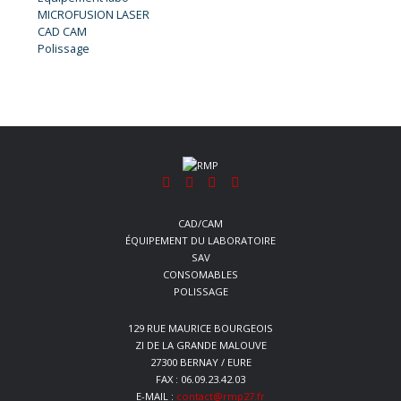
MICROFUSION LASER
CAD CAM
Polissage
CAD/CAM
ÉQUIPEMENT DU LABORATOIRE
SAV
CONSOMABLES
POLISSAGE
129 RUE MAURICE BOURGEOIS
ZI DE LA GRANDE MALOUVE
27300 BERNAY / EURE
FAX : 06.09.23.42.03
E-MAIL :
contact@rmp27.fr