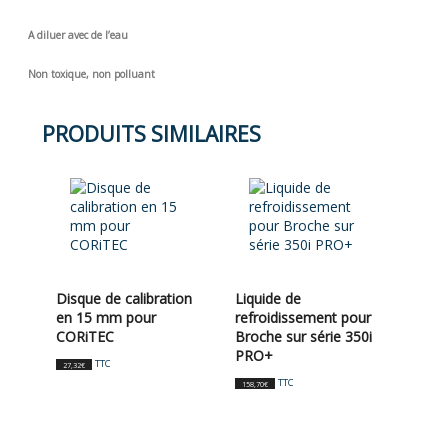
A diluer avec de l’eau
Non toxique, non polluant
PRODUITS SIMILAIRES
Disque de calibration
Liquide de
en 15 mm pour
refroidissement pour
CORiTEC
Broche sur série 350i
PRO+
TTC
27,32
€
TTC
158,70
€