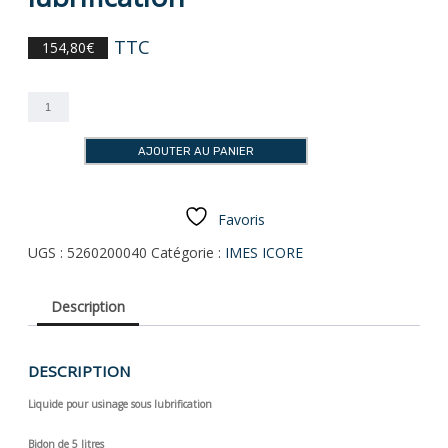
TTC
154,80
€
quantité
de
Liquide
AJOUTER AU PANIER
CORiTEC
pour
usinage
ou
Favoris
meulage
UGS :
5260200040
Catégorie :
IMES ICORE
sous
lubrification
Description
DESCRIPTION
Liquide pour usinage sous lubrification
Bidon de 5 litres