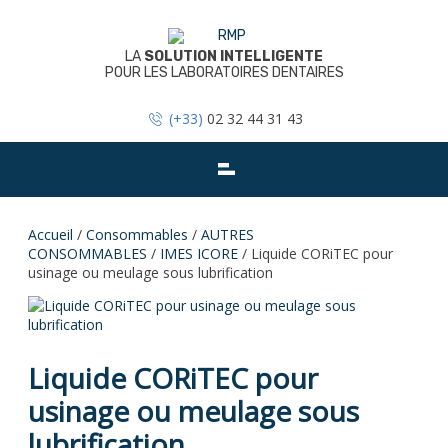
Skip
to
content
LA
SOLUTION INTELLIGENTE
POUR LES LABORATOIRES DENTAIRES
(+33)
02 32 44 31 43
Accueil
/
Consommables
/
AUTRES
CONSOMMABLES
/
IMES ICORE
/ Liquide CORiTEC pour
usinage ou meulage sous lubrification
Liquide CORiTEC pour
usinage ou meulage sous
lubrification