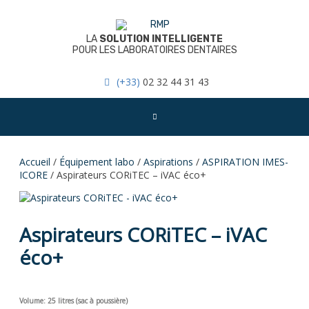
Skip
to
content
LA
SOLUTION INTELLIGENTE
POUR LES LABORATOIRES DENTAIRES
(+33)
02 32 44 31 43
Accueil
/
Équipement labo
/
Aspirations
/
ASPIRATION IMES-
ICORE
/ Aspirateurs CORiTEC – iVAC éco+
Aspirateurs CORiTEC – iVAC
éco+
Volume: 25 litres (sac à poussière)