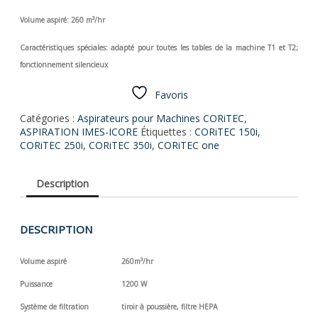
Volume aspiré: 260 m³/hr
Caractéristiques spéciales: adapté pour toutes les tables de la machine T1 et T2;
fonctionnement silencieux
Favoris
Catégories :
Aspirateurs pour Machines CORiTEC
,
ASPIRATION IMES-ICORE
Étiquettes :
CORiTEC 150i
,
CORiTEC 250i
,
CORiTEC 350i
,
CORiTEC one
Description
DESCRIPTION
Volume aspiré
260m³/hr
Puissance
1200 W
Système de filtration
tiroir à
poussière, filtre HEPA