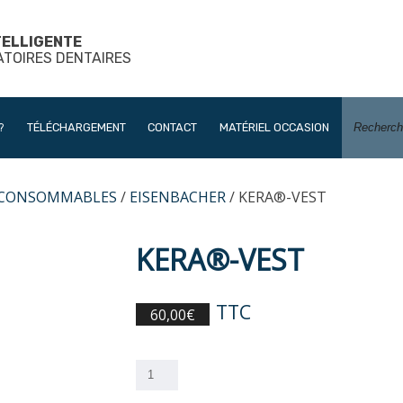
TELLIGENTE
ATOIRES DENTAIRES
?
TÉLÉCHARGEMENT
CONTACT
MATÉRIEL OCCASION
 CONSOMMABLES
/
EISENBACHER
/ KERA®-VEST
KERA®-VEST
TTC
60,00
€
quantité
de