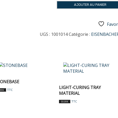
KERA®-
AJOUTER AU PANIER
VEST
Favor
UGS :
1001014
Catégorie :
EISENBACHE
TONEBASE
LIGHT-CURING TRAY
TTC
,00
€
MATERIAL
TTC
50,00
€