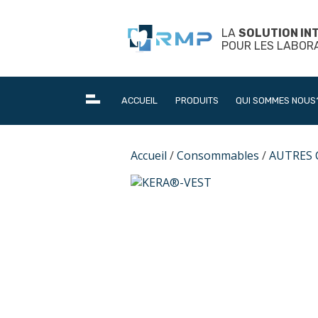
Skip
to
LA
SOLUTION IN
content
POUR LES LABOR
ACCUEIL
PRODUITS
QUI SOMMES NOUS
Accueil
/
Consommables
/
AUTRES