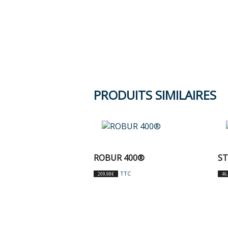
PRODUITS SIMILAIRES
ROBUR 400®
S
TTC
209,98
€
46