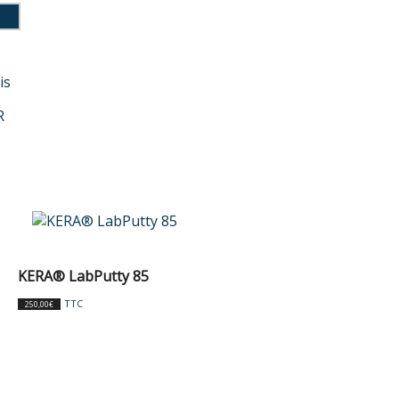
is
R
KERA® LabPutty 85
TTC
250,00
€