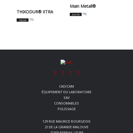
Main Metall®
THIXODUR® XTRA
TTC
304,75
€
TTC
108,00
€
CAD/CAM
ÉQUIPEMENT DU LABORATOIRE
SAV
CONSOMABLES
POLISSAGE
129 RUE MAURICE BOURGEOIS
ZI DE LA GRANDE MALOUVE
27300 BERNAY / EURE