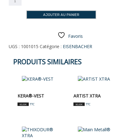
de
KERA®LIQUE
AJOUTER AU PANIER
Favoris
UGS :
1001015
Catégorie :
EISENBACHER
PRODUITS SIMILAIRES
KERA®-VEST
ARTIST XTRA
TTC
TTC
60,00
€
80,00
€