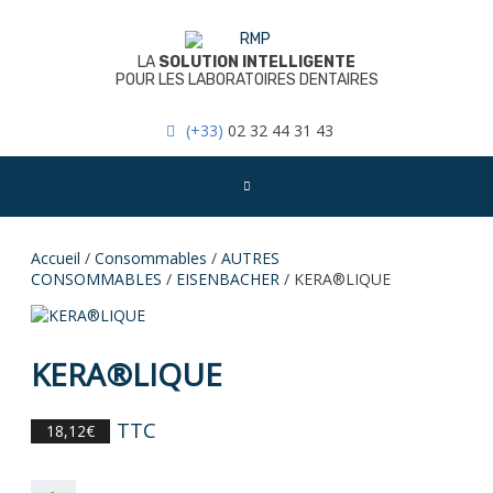
Skip
to
content
LA
SOLUTION INTELLIGENTE
POUR LES LABORATOIRES DENTAIRES
(+33)
02 32 44 31 43
Accueil
/
Consommables
/
AUTRES
CONSOMMABLES
/
EISENBACHER
/ KERA®LIQUE
KERA®LIQUE
TTC
18,12
€
quantité