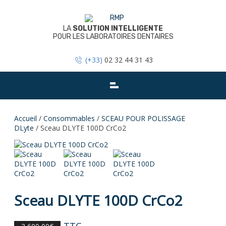
Skip
to
content
LA
SOLUTION INTELLIGENTE
POUR LES LABORATOIRES DENTAIRES
(+33)
02 32 44 31 43
Accueil
/
Consommables
/
SCEAU POUR POLISSAGE
DLyte
/ Sceau DLYTE 100D CrCo2
Sceau DLYTE 100D CrCo2
TTC