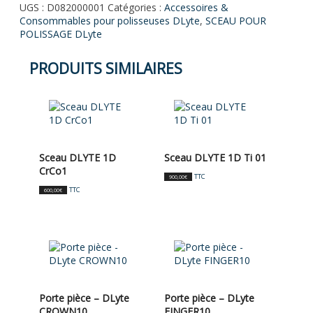
UGS :
D082000001
Catégories :
Accessoires &
Consommables pour polisseuses DLyte
,
SCEAU POUR
POLISSAGE DLyte
PRODUITS SIMILAIRES
Sceau DLYTE 1D
Sceau DLYTE 1D Ti 01
CrCo1
TTC
900,00
€
TTC
600,00
€
Porte pièce – DLyte
Porte pièce – DLyte
CROWN10
FINGER10