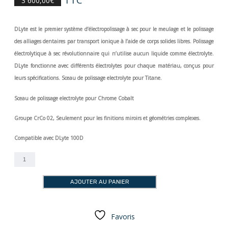
3 600,00
€
DLyte est le premier système d’électropolissage à sec pour le meulage et le polissage
des alliages dentaires par transport ionique à l’aide de corps solides libres. Polissage
électrolytique à sec révolutionnaire qui n’utilise aucun liquide comme électrolyte.
DLyte fonctionne avec différents électrolytes pour chaque matériau, conçus pour
leurs spécifications. Sceau de polissage electrolyte pour Titane.
Sceau de polissage electrolyte pour Chrome Cobalt
Groupe CrCo 02, Seulement pour les finitions miroirs et géométries complexes.
Compatible avec DLyte 100D
quantité
de
Sceau
AJOUTER AU PANIER
DLYTE
100D
CrCo2
Favoris