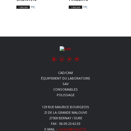
TTC
TTC
1 800,00
€
1 800,00
€
CAD/CAM
ÉQUIPEMENT DU LABORATOIRE
SAV
CONSOMABLES
POLISSAGE
129 RUE MAURICE BOURGEOIS
ZI DE LA GRANDE MALOUVE
27300 BERNAY / EURE
FAX : 06.09.23.42.03
E-MAIL :
contact@rmp27.fr