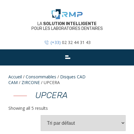
Skip
to
content
LA
SOLUTION INTELLIGENTE
POUR LES LABORATOIRES DENTAIRES
(+33)
02 32 44 31 43
Accueil
/
Consommables
/
Disques CAD
CAM
/
ZIRCONE
/ UPCERA
UPCERA
Showing all 5 results