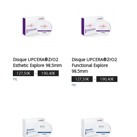
Disque UPCERA®ZrO2
Disque UPCERA®ZrO2
Esthetic Explore 98.5mm
Functional Explore
98.5mm
127,50
€
–
190,40
€
127,50
€
–
190,40
€
TTC
TTC