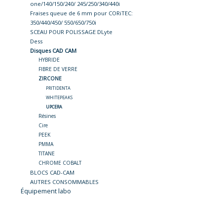
one/140/150/240/ 245/250/340/440i
Fraises queue de 6 mm pour CORiTEC:
350/440/450/ 550/650/750i
SCEAU POUR POLISSAGE DLyte
Dess
Disques CAD CAM
HYBRIDE
FIBRE DE VERRE
ZIRCONE
PRITIDENTA
WHITEPEAKS
UPCERA
Résines
Cire
PEEK
PMMA
TITANE
CHROME COBALT
BLOCS CAD-CAM
AUTRES CONSOMMABLES
Équipement labo