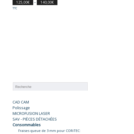
125,00
€
–
140,00
€
TTC
CAD CAM
Polissage
MICROFUSION LASER
SAV - PIÈCES DÉTACHÉES
Consommables
Fraises queue de 3 mm pour CORiTEC: