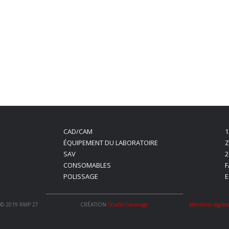
CAD/CAM
1
ÉQUIPEMENT DU LABORATOIRE
Z
SAV
2
CONSOMABLES
F
POLISSAGE
E
© 2019 RMP 27
CRÉATION
Studio Caravage
Mentions légale