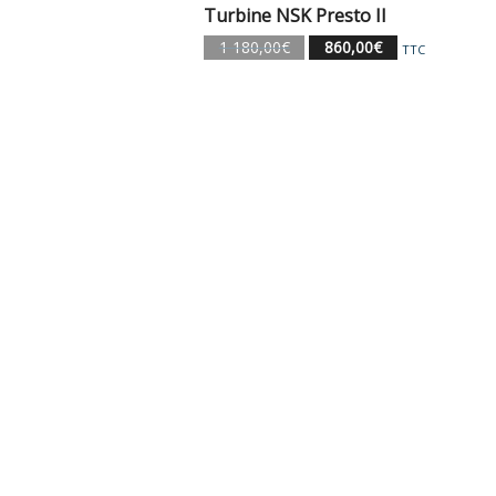
Turbine NSK Presto II
Le
Le
1 180,00
€
860,00
€
TTC
prix
prix
initial
actuel
était :
est :
1
860,00€.
180,00€.