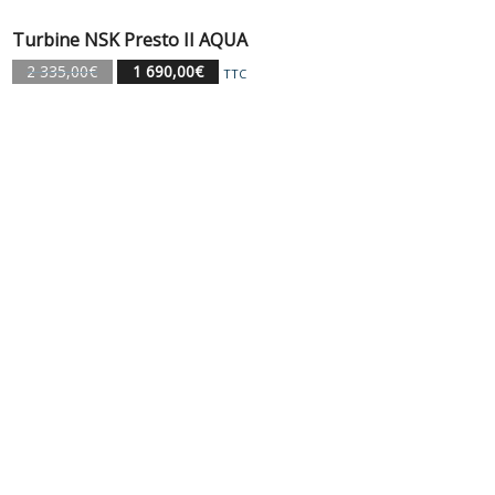
Turbine NSK Presto II AQUA
Le
Le
2 335,00
€
1 690,00
€
TTC
prix
prix
initial
actuel
était :
est :
2
1
335,00€.
690,00€.