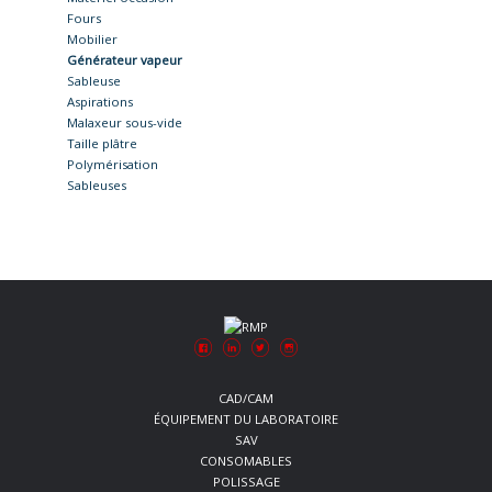
Fours
Mobilier
Générateur vapeur
Sableuse
Aspirations
Malaxeur sous-vide
Taille plâtre
Polymérisation
Sableuses
CAD/CAM
ÉQUIPEMENT DU LABORATOIRE
SAV
CONSOMABLES
POLISSAGE