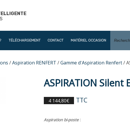
TELLIGENTE
S
?
TÉLÉCHARGEMENT
CONTACT
MATÉRIEL OCCASION
ions
/
Aspiration RENFERT
/
Gamme d'Aspiration Renfert
/ A
ASPIRATION Silent 
TTC
4 144,80
€
Aspiration bi-poste
: