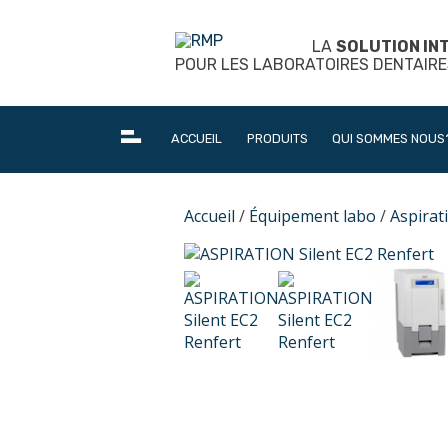
Skip
to
LA
SOLUTION IN
content
POUR LES LABORATOIRES DENTAIRE
ACCUEIL
PRODUITS
QUI SOMMES NOUS
Accueil
/
Équipement labo
/
Aspirat