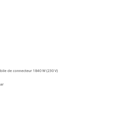
ile de connecteur 1840 W (230 V)
bar