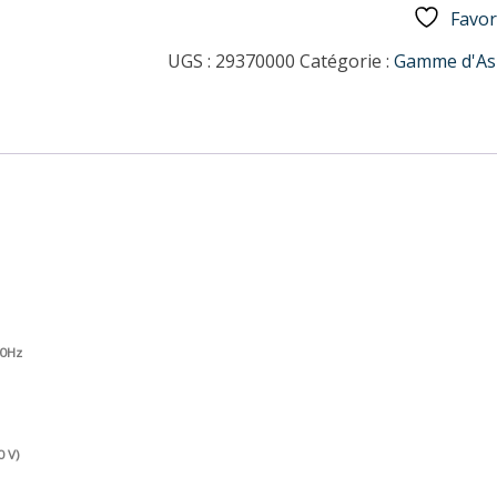
Favor
UGS :
29370000
Catégorie :
Gamme d'Asp
60Hz
0 V)