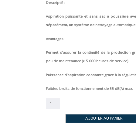
Descriptif :
Aspiration puissante et sans sac à poussière av
séparément, un système de nettoyage automatique du
Avantages:
Permet d’assurer la continuité de la production g
peu de maintenance (> 5 000 heures de service).
Puissance d’aspiration constante grâce à la régulat
Faibles bruits de fonctionnement de 55 dB(A) max.
quantité
de
ASPIRATION
AJOUTER AU PANIER
Silent
EC2
Renfert