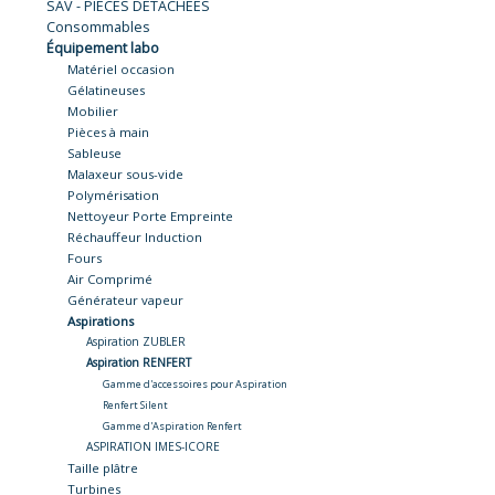
SAV - PIÈCES DÉTACHÉES
Consommables
Équipement labo
Matériel occasion
Gélatineuses
Mobilier
Pièces à main
Sableuse
Malaxeur sous-vide
Polymérisation
Nettoyeur Porte Empreinte
Réchauffeur Induction
Fours
Air Comprimé
Générateur vapeur
Aspirations
Aspiration ZUBLER
Aspiration RENFERT
Gamme d'accessoires pour Aspiration
Renfert Silent
Gamme d'Aspiration Renfert
ASPIRATION IMES-ICORE
Taille plâtre
Turbines