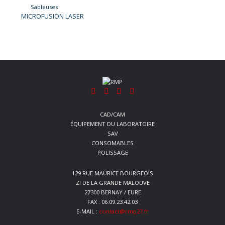
Sableuses
MICROFUSION LASER
CAD/CAM
ÉQUIPEMENT DU LABORATOIRE
SAV
CONSOMABLES
POLISSAGE
129 RUE MAURICE BOURGEOIS
ZI DE LA GRANDE MALOUVE
27300 BERNAY / EURE
FAX : 06.09.23.42.03
E-MAIL :
contact@rmp27.fr