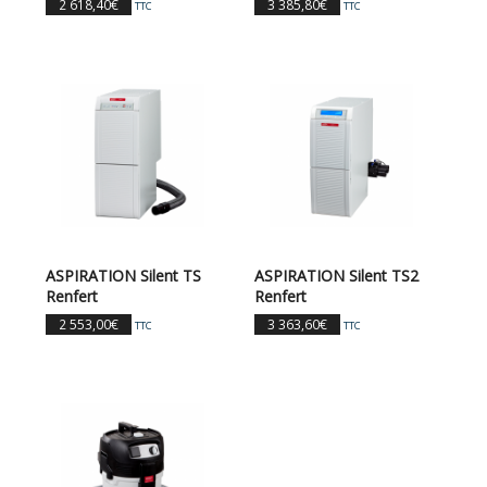
2 618,40
€
3 385,80
€
TTC
TTC
ASPIRATION Silent TS
ASPIRATION Silent TS2
Renfert
Renfert
2 553,00
€
3 363,60
€
TTC
TTC