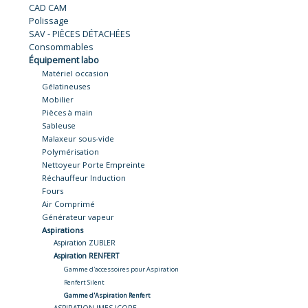
CAD CAM
Polissage
SAV - PIÈCES DÉTACHÉES
Consommables
Équipement labo
Matériel occasion
Gélatineuses
Mobilier
Pièces à main
Sableuse
Malaxeur sous-vide
Polymérisation
Nettoyeur Porte Empreinte
Réchauffeur Induction
Fours
Air Comprimé
Générateur vapeur
Aspirations
Aspiration ZUBLER
Aspiration RENFERT
Gamme d'accessoires pour Aspiration
Renfert Silent
Gamme d'Aspiration Renfert