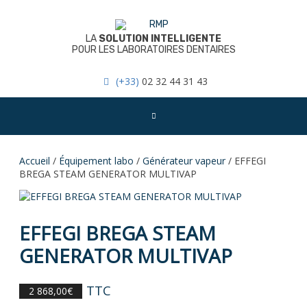
Skip
to
content
LA
SOLUTION INTELLIGENTE
POUR LES LABORATOIRES DENTAIRES
(+33)
02 32 44 31 43
Accueil
/
Équipement labo
/
Générateur vapeur
/ EFFEGI
BREGA STEAM GENERATOR MULTIVAP
EFFEGI BREGA STEAM
GENERATOR MULTIVAP
TTC
2 868,00
€