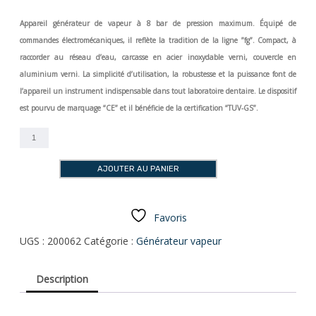
Appareil générateur de vapeur à 8 bar de pression maximum. Équipé de
commandes électromécaniques, il reflète la tradition de la ligne ”fg”. Compact, à
raccorder au réseau d’eau, carcasse en acier inoxydable verni, couvercle en
aluminium verni. La simplicité d’utilisation, la robustesse et la puissance font de
l’appareil un instrument indispensable dans tout laboratoire dentaire. Le dispositif
est pourvu de marquage “CE” et il bénéficie de la certification “TUV-GS”.
quantité
de
EFFEGI
AJOUTER AU PANIER
BREGA
STEAM
GENERATOR
MULTIVAP
Favoris
UGS :
200062
Catégorie :
Générateur vapeur
Description