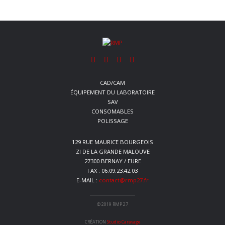
CAD/CAM
ÉQUIPEMENT DU LABORATOIRE
SAV
CONSOMABLES
POLISSAGE
129 RUE MAURICE BOURGEOIS
ZI DE LA GRANDE MALOUVE
27300 BERNAY / EURE
FAX : 06.09.23.42.03
E-MAIL :
contact@rmp27.fr
© 2019 RMP 27
CRÉATION
Studio Caravage