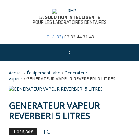
Skip
to
content
LA
SOLUTION INTELLIGENTE
POUR LES LABORATOIRES DENTAIRES
(+33)
02 32 44 31 43
Accueil
/
Équipement labo
/
Générateur
vapeur
/ GENERATEUR VAPEUR REVERBERI 5 LITRES
GENERATEUR VAPEUR
REVERBERI 5 LITRES
TTC
1 036,80
€