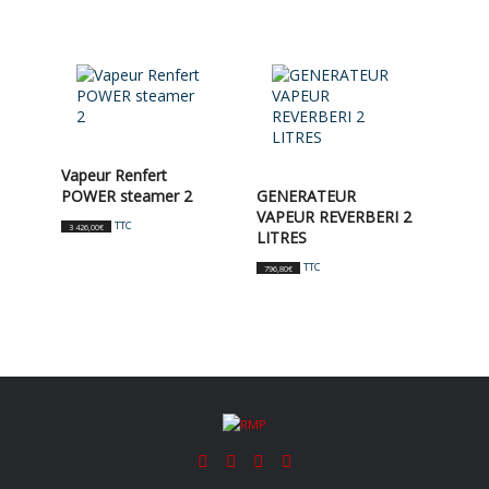
Vapeur Renfert
POWER steamer 2
GENERATEUR
VAPEUR REVERBERI 2
TTC
3 426,00
€
LITRES
TTC
796,80
€