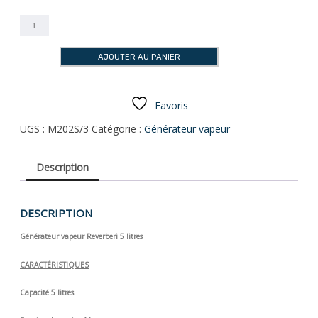
quantité
de
GENERATEUR
AJOUTER AU PANIER
VAPEUR
REVERBERI
5
LITRES
Favoris
UGS :
M202S/3
Catégorie :
Générateur vapeur
Description
DESCRIPTION
Générateur vapeur Reverberi 5 litres
CARACTÉRISTIQUES
Capacité 5 litres