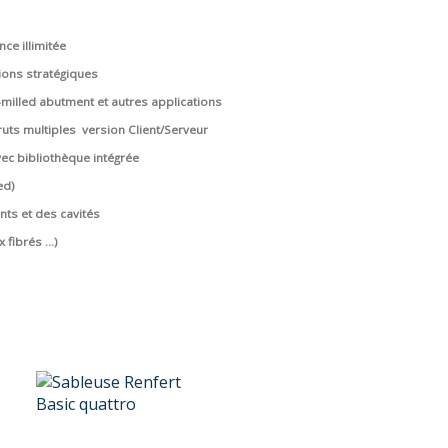
nce illimitée
tions stratégiques
-milled abutment et autres applications
ruts multiples
version Client/Serveur
ec bibliothèque intégrée
ed)
ts et des cavités
 fibrés …)