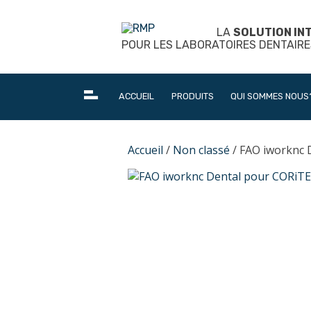
Skip
to
LA
SOLUTION IN
content
POUR LES LABORATOIRES DENTAIRE
ACCUEIL
PRODUITS
QUI SOMMES NOUS
Accueil
/
Non classé
/ FAO iworknc 