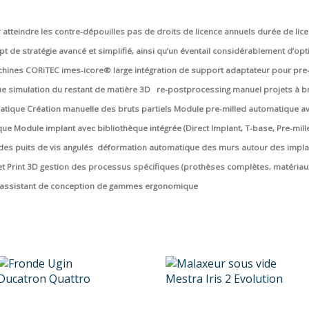
r atteindre les contre-dépouilles
pas de droits de licence annuels
durée de lice
t de stratégie avancé et simplifié, ainsi qu’un éventail considérablement d’op
achines CORiTEC imes-icore®
large intégration de support adaptateur pour pre
ue
simulation du restant de matière 3D
re-postprocessing manuel
projets à b
atique
Création manuelle des bruts partiels
Module pre-milled automatique av
que
Module implant avec bibliothèque intégrée (Direct Implant, T-base, Pre-mill
es puits de vis angulés
déformation automatique des murs autour des implan
t Print 3D
gestion des processus spécifiques (prothèses complètes, matériaux
assistant de conception de gammes ergonomique