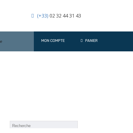
(+33)
02 32 44 31 43
MON COMPTE
PANIER