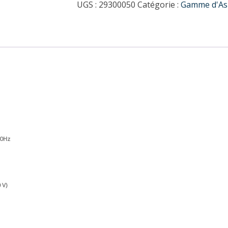
UGS :
29300050
Catégorie :
Gamme d'Asp
60Hz
 V)