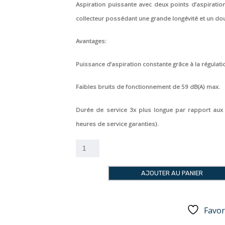
Aspiration puissante avec deux points d’aspirat
collecteur possédant une grande longévité et un dou
Avantages:
Puissance d’aspiration constante grâce à la régulat
Faibles bruits de fonctionnement de 59 dB(A) max.
Durée de service 3x plus longue par rapport aux 
heures de service garanties).
quantité
de
ASPIRATION
AJOUTER AU PANIER
Silent
TS2
Renfert
Favor