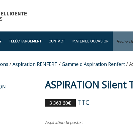
TELLIGENTE
S
?
TÉLÉCHARGEMENT
CONTACT
MATÉRIEL OCCASION
ions
/
Aspiration RENFERT
/
Gamme d'Aspiration Renfert
/ A
ASPIRATION Silent 
TTC
3 363,60
€
Aspiration bi-poste
: