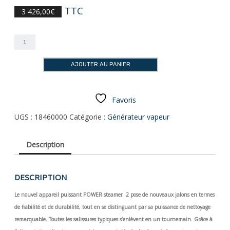
TTC
3 426,00
€
quantité
de
Vapeur
AJOUTER AU PANIER
Renfert
POWER
steamer
2
Favoris
UGS :
18460000
Catégorie :
Générateur vapeur
Description
DESCRIPTION
Le nouvel appareil puissant POWER steamer 2 pose de nouveaux jalons en termes
de fiabilité et de durabilité, tout en se distinguant par sa puissance de nettoyage
remarquable. Toutes les salissures typiques s’enlèvent en un tournemain. Grâce à