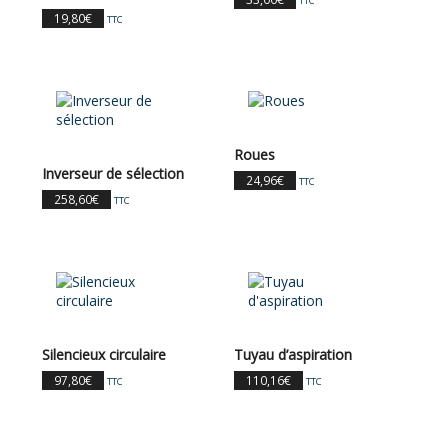
TTC
19,80
€
TTC
Roues
Inverseur de sélection
24,96
€
TTC
258,60
€
TTC
Silencieux circulaire
Tuyau d’aspiration
97,80
€
110,16
€
TTC
TTC